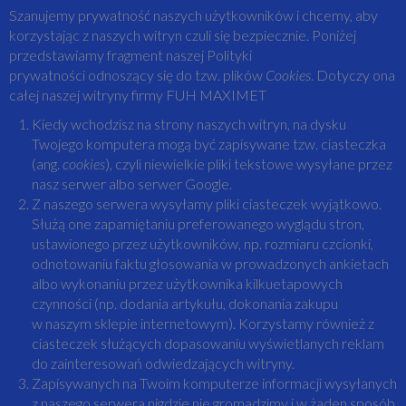
Szanujemy prywatność naszych użytkowników i chcemy, aby
korzystając z naszych witryn czuli się bezpiecznie. Poniżej
przedstawiamy fragment naszej
Polityki
prywatności
odnoszący się do tzw. plików
Cookies
. Dotyczy ona
całej naszej witryny firmy FUH MAXIMET
Kiedy wchodzisz na strony naszych witryn, na dysku
Twojego komputera mogą być zapisywane tzw. ciasteczka
(ang.
cookies
), czyli niewielkie pliki tekstowe wysyłane przez
nasz serwer albo serwer Google.
Z naszego serwera wysyłamy pliki ciasteczek wyjątkowo.
Służą one zapamiętaniu preferowanego wyglądu stron,
ustawionego przez użytkowników, np. rozmiaru czcionki,
odnotowaniu faktu głosowania w prowadzonych ankietach
albo wykonaniu przez użytkownika kilkuetapowych
czynności (np. dodania artykułu, dokonania zakupu
w naszym sklepie internetowym). Korzystamy również z
ciasteczek służących dopasowaniu wyświetlanych reklam
do zainteresowań odwiedzających witryny.
Zapisywanych na Twoim komputerze informacji wysyłanych
z naszego serwera nigdzie nie gromadzimy i w żaden sposób