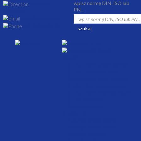
wpisz normę DIN, ISO lub
Sosnowiec,
PN...
Sielecka 6
biuro@maximet.eu
+48 32 266-27-06
szukaj
O firmie
KATALOG
ŚRUBY
Śruby z łbem sześciokątnym
Śruby z łbem walcowym
Śruby z łbem czworokątnym
Śruby z łbem soczewkowym
Śruby z łbem młoteczkowym
Śruby pasowane
Śruby pozostałe
NAKRĘTKI
Nakrętki sześciokątne
Nakrętki czworokątne
Nakrętki okrągłe
Nakrętki kołpakowe