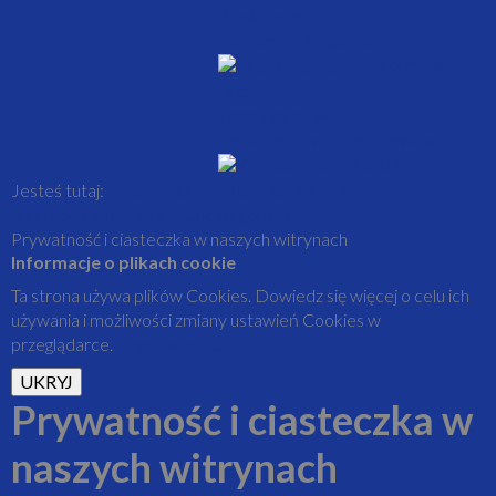
Pierścienie
Połączenia sprężane HV
Informator
techn.
Tabela gwintów
Oznaczenie stali nierdzewnych
Kontakt z nami
Jesteś tutaj:
Start
KATALOG
NAKRĘTKI
Nakrętki kołpakowe
Uncategorised
Prywatność i ciasteczka w naszych witrynach
Informacje o plikach cookie
Ta strona używa plików Cookies. Dowiedz się więcej o celu ich
używania i możliwości zmiany ustawień Cookies w
przeglądarce.
Czytaj więcej...
Prywatność i ciasteczka w
naszych witrynach