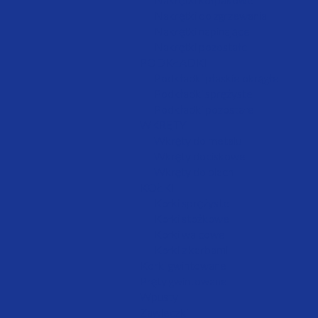
Nakrętki do zgrzewania
Nakrętki napinające
Nakrętki pozostałe
PODKŁADKI
Podkładki płaskie okrągłe
Podkładki sprężyste
Podkładki pozostałe
WKRĘTY
Wkręty do metalu
Wkręty dociskowe
Wkręty do blach
KOŁKI
Kołki sprężyste
Kołki stożkowe
Kołki walcowe
Kołki z karbami
Korki gwintowane
Pręty gwintowane
Wpusty
Zawleczki